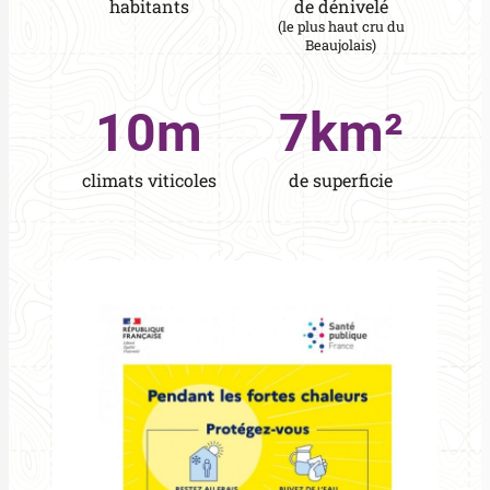
habitants
de dénivelé
(le plus haut cru du
Beaujolais)
10
m
7
km²
climats viticoles
de superficie