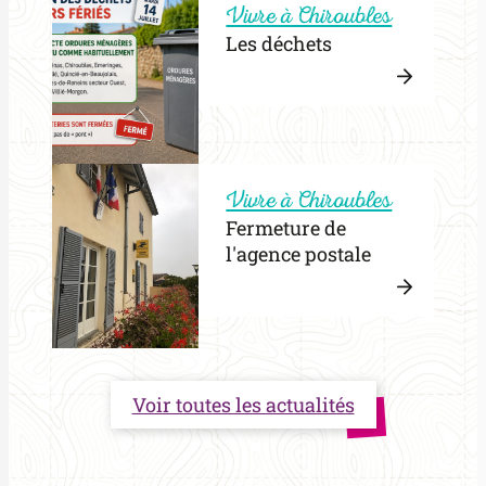
BIEN
Vivre à Chiroubles
VIVR
Les déchets
LA
CHAL
Lire
la
:
suite
Les
Vivre à Chiroubles
déchets
Fermeture de
l'agence postale
Lire
la
:
suite
Fermetu
Voir toutes les actualités
de
l’agence
postale