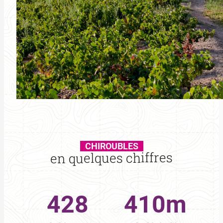
CHIROUBLES
en quelques chiffres
428
410
m