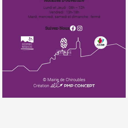
Horaires D’ouverture
Lundi et Jeudi : 08h – 12h
Vendredi : 13h-18h
Mardi, mercredi, samedi et dimanche : fermé
Facebook
Instagram
Suivez-Nous
© Mairie de Chiroubles
0123 PMP CONCEPT
Création