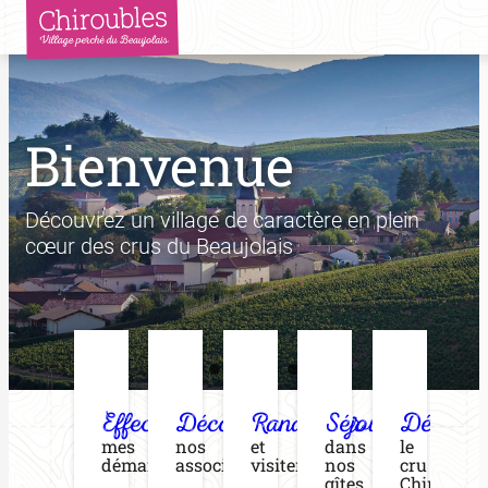
Aller
au
contenu
Bienvenue
Découvrez un village de caractère en plein
cœur des crus du Beaujolais
Effectuer
Découvrir
Randonner
Séjourner
Déguste
mes
nos
et
dans
le
démarches
associations
visiter
nos
cru
gîtes
Chiroubles