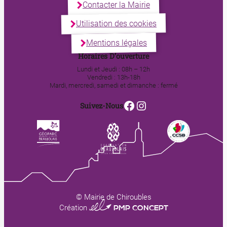
Contacter la Mairie
Utilisation des cookies
Mentions légales
Horaires D’ouverture
Lundi et Jeudi : 08h – 12h
Vendredi : 13h-18h
Mardi, mercredi, samedi et dimanche : fermé
Facebook
Instagram
Suivez-Nous
© Mairie de Chiroubles
0123 PMP CONCEPT
Création