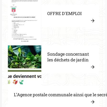
de
la
la
:
suite
musiq
OFFRE D'EMPLOI
Invita
à
réuni
Lire
publi
la
pour
:
suite
Chirou
OFFR
en
D’EMP
Fête
Sondage concernant
les déchets de jardin
Lire
la
:
suite
Sonda
L’Agence postale communale ainsi que le secré
conce
les
déche