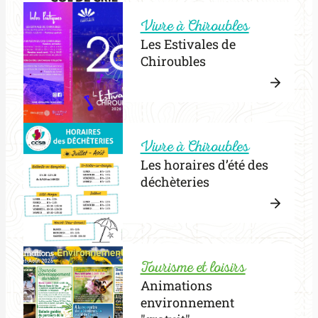
VIVRE
march
Vivre à Chiroubles
LA
nordi
CHAL
Les Estivales de
!
Chiroubles
Lire
la
:
suite
Vivre à Chiroubles
Les
Les horaires d’été des
Estiva
déchèteries
de
Chirou
Lire
la
:
suite
Tourisme et loisirs
Les
Animations
horair
environnement
d’été