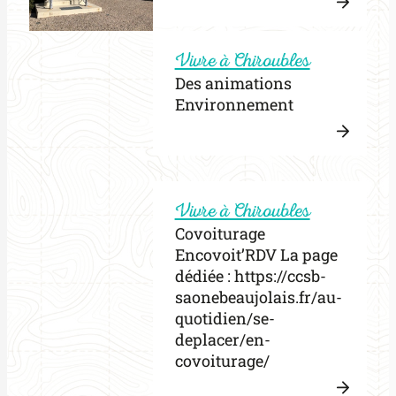
–
Lire
Invita
la
Vivre à Chiroubles
Fête
:
suite
du
Des animations
FERM
Tour
Environnement
DE
L’AGE
POST
Lire
COMM
la
:
suite
Vivre à Chiroubles
Des
Covoiturage
anima
Encovoit’RDV La page
Envir
dédiée : https://ccsb-
saonebeaujolais.fr/au-
quotidien/se-
deplacer/en-
covoiturage/