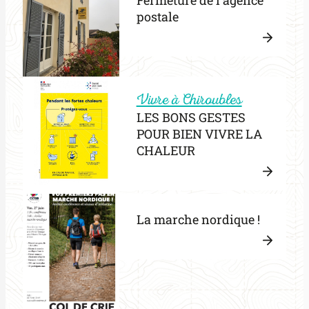
Fermeture de l'agence
postale
Lire
la
:
suite
Vivre à Chiroubles
Ferme
LES BONS GESTES
de
POUR BIEN VIVRE LA
l’agen
CHALEUR
postal
Lire
la
La marche nordique !
:
suite
LES
BONS
Lire
GEST
la
POUR
:
suite
BIEN
La