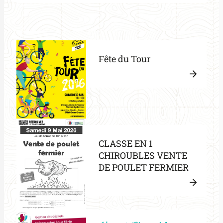
Lire
de
la
jardin
:
suite
L’Agen
Fête du Tour
Lire
la
:
suite
Fête
du
CLASSE EN 1
Tour
CHIROUBLES VENTE
DE POULET FERMIER
Lire
la
:
suite