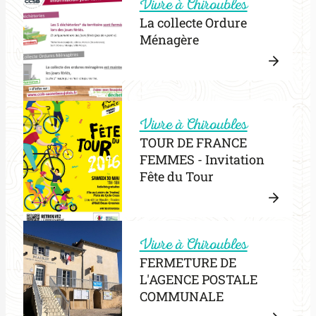
Vivre à Chiroubles
CLAS
La collecte Ordure
EN
Ménagère
1
CHIR
VENT
Lire
DE
la
POUL
:
suite
Vivre à Chiroubles
FERM
La
TOUR DE FRANCE
collec
FEMMES - Invitation
Ordur
Fête du Tour
Ménag
Lire
la
Vivre à Chiroubles
:
suite
FERMETURE DE
TOUR
L'AGENCE POSTALE
DE
COMMUNALE
FRAN
FEMM