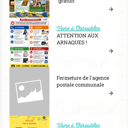
"gratuit"
des
déchèt
Lire
la
Vivre à Chiroubles
:
suite
ATTENTION AUX
Anima
ARNAQUES !
envir
« gratu
Lire
la
:
suite
Fermeture de l'agence
ATTE
postale communale
AUX
ARNA
!
Lire
la
:
suite
Ferme
Vivre à Chiroubles
de