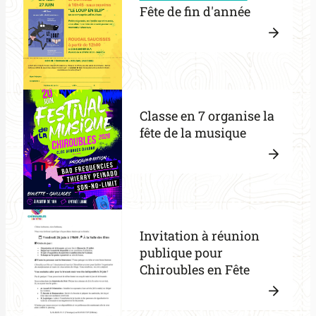
Fête de fin d'année
l’agen
postal
comm
Lire
la
:
suite
Fête
Classe en 7 organise la
de
fête de la musique
fin
d’ann
Lire
la
:
suite
Class
Invitation à réunion
en
publique pour
7
Chiroubles en Fête
organ
la
fête
Lire