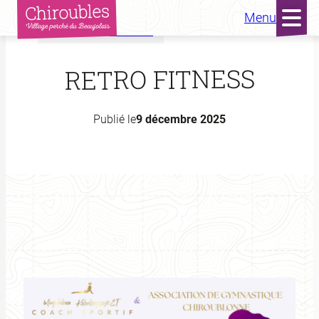
Menu
Accueil
Actualités
Aller
au
RETRO FITNESS
contenu
Publié le
9 décembre 2025