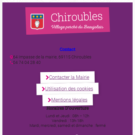
Contact
64 Impasse de la mairie, 69115 Chiroubles
04 74 04 28 40
Contacter la Mairie
Utilisation des cookies
Mentions légales
Horaires D’ouverture
Lundi et Jeudi : 08h – 12h
Vendredi : 13h-18h
Mardi, mercredi, samedi et dimanche : fermé