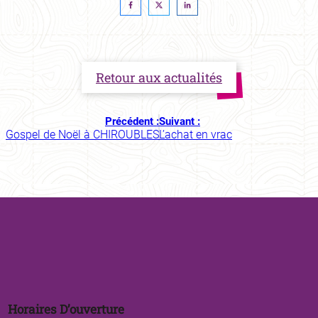
Retour aux actualités
Précédent :
Suivant :
Gospel de Noël à CHIROUBLES
L’achat en vrac
Horaires D’ouverture