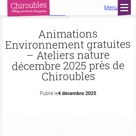
Menu
Accueil
Actualités
Aller
au
Animations
contenu
Environnement gratuites
– Ateliers nature
décembre 2025 près de
Chiroubles
Publié le
4 décembre 2025