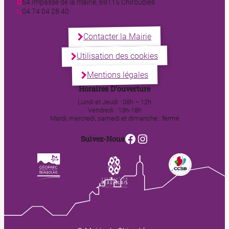
64 Impasse de la mairie, 69115 Chiroubles
04 74 04 28 40
Contacter la Mairie
Utilisation des cookies
Mentions légales
Horaires D’ouverture
Lundi et Jeudi : 08h – 12h
Vendredi : 13h-18h
Mardi, mercredi, samedi et dimanche : fermé
Facebook
Instagram
Suivez-Nous