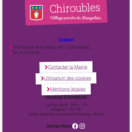
Contact
64 Impasse de la mairie, 69115 Chiroubles
04 74 04 28 40
Contacter la Mairie
Utilisation des cookies
Mentions légales
Horaires D’ouverture
Lundi et Jeudi : 08h – 12h
Vendredi : 13h-18h
Mardi, mercredi, samedi et dimanche : fermé
Facebook
Instagram
Suivez-Nous