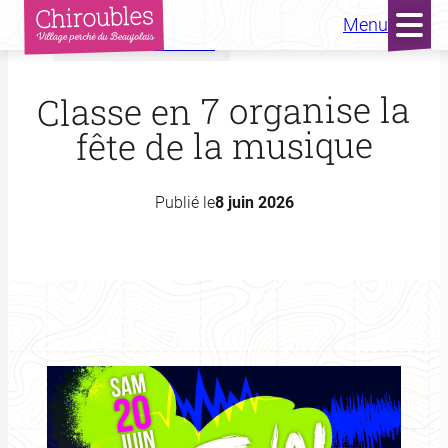
Menu
Accueil
Actualités
Aller
au
Classe en 7 organise la
contenu
fête de la musique
Publié le
8 juin 2026