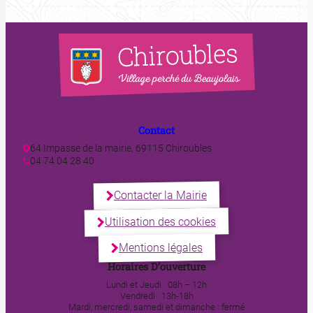
Contact
64 Impasse de la mairie, 69115 Chiroubles
04 74 04 28 40
Contacter la Mairie
Utilisation des cookies
Mentions légales
Horaires D’ouverture
Lundi et Jeudi : 08h – 12h
Vendredi : 13h-18h
Mardi, mercredi, samedi et dimanche : fermé