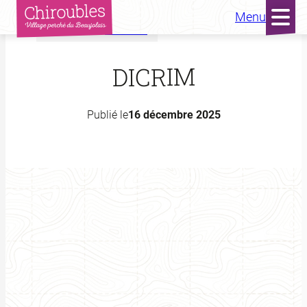
Menu
Accueil
Actualités
Aller
au
DICRIM
contenu
Publié le
16 décembre 2025