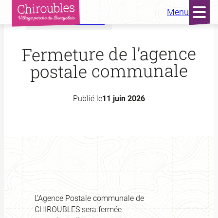
Menu
Accueil
Actualités
Aller
au
Fermeture de l’agence
contenu
postale communale
Publié le
11 juin 2026
L’Agence Postale communale de
CHIROUBLES sera fermée