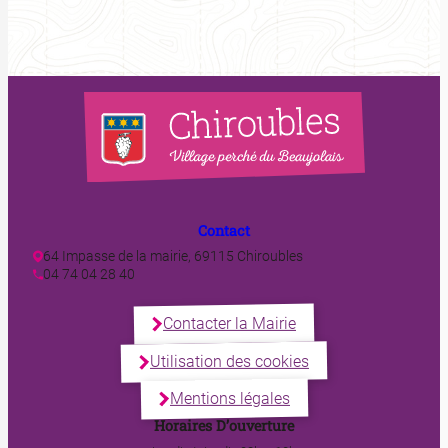
Contact
64 Impasse de la mairie, 69115 Chiroubles
04 74 04 28 40
Contacter la Mairie
Utilisation des cookies
Mentions légales
Horaires D’ouverture