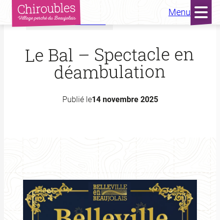
Menu
Accueil
Actualités
Aller
au
Le Bal – Spectacle en
contenu
déambulation
Publié le
14 novembre 2025