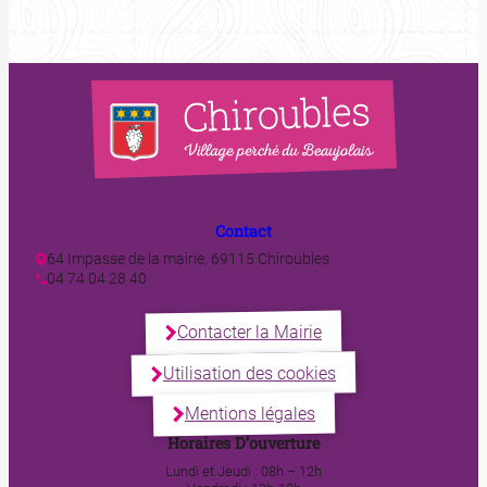
Contact
64 Impasse de la mairie, 69115 Chiroubles
04 74 04 28 40
Contacter la Mairie
Utilisation des cookies
Mentions légales
Horaires D’ouverture
Lundi et Jeudi : 08h – 12h