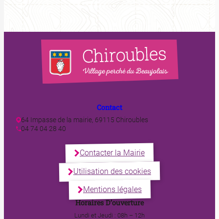
Contact
64 Impasse de la mairie, 69115 Chiroubles
04 74 04 28 40
Contacter la Mairie
Utilisation des cookies
Mentions légales
Horaires D’ouverture
Lundi et Jeudi : 08h – 12h