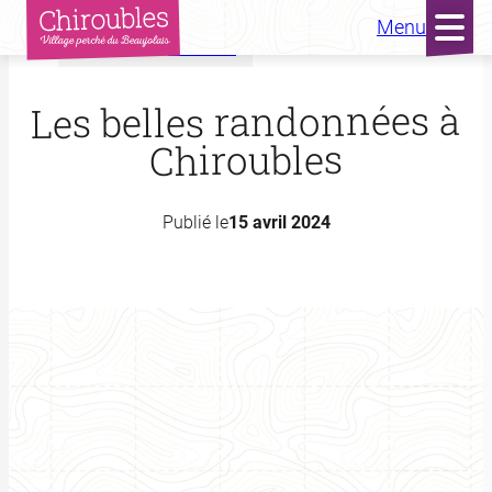
Menu
Accueil
Actualités
Aller
au
Les belles randonnées à
contenu
Chiroubles
Publié le
15 avril 2024