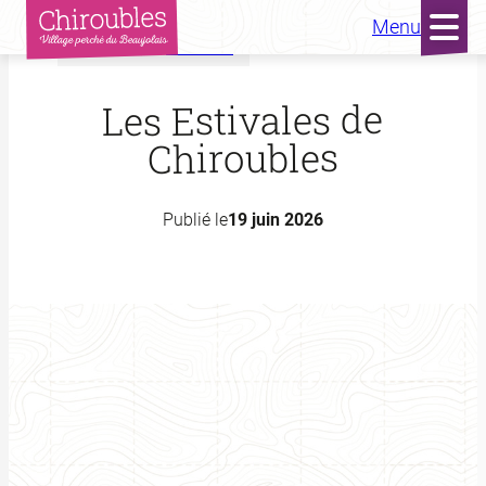
Menu
Accueil
Actualités
Aller
au
Les Estivales de
contenu
Chiroubles
Publié le
19 juin 2026