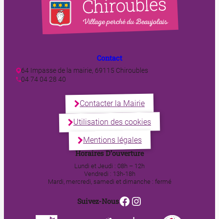
Contact
64 Impasse de la mairie, 69115 Chiroubles
04 74 04 28 40
Contacter la Mairie
Utilisation des cookies
Mentions légales
Horaires D’ouverture
Lundi et Jeudi : 08h – 12h
Vendredi : 13h-18h
Mardi, mercredi, samedi et dimanche : fermé
Facebook
Instagram
Suivez-Nous