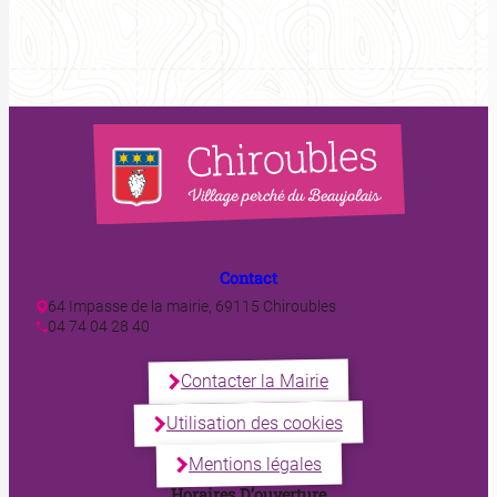
Contact
64 Impasse de la mairie, 69115 Chiroubles
04 74 04 28 40
Contacter la Mairie
Utilisation des cookies
Mentions légales
Horaires D’ouverture