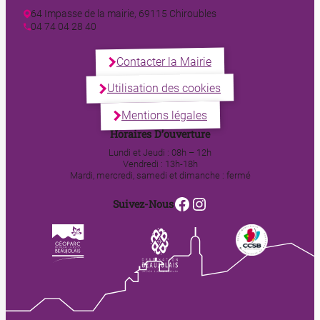
64 Impasse de la mairie, 69115 Chiroubles
04 74 04 28 40
Contacter la Mairie
Utilisation des cookies
Mentions légales
Horaires D’ouverture
Lundi et Jeudi : 08h – 12h
Vendredi : 13h-18h
Mardi, mercredi, samedi et dimanche : fermé
Facebook
Instagram
Suivez-Nous