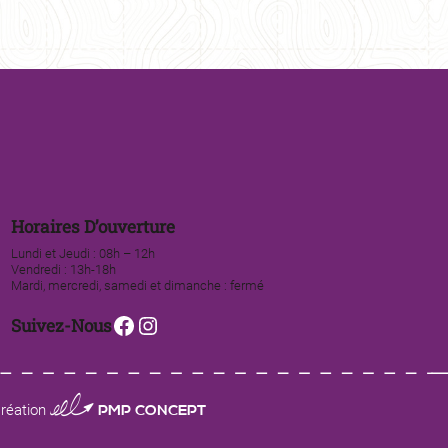
Horaires D’ouverture
Lundi et Jeudi : 08h – 12h
Vendredi : 13h-18h
Mardi, mercredi, samedi et dimanche : fermé
Facebook
Instagram
Suivez-Nous
0123 PMP CONCEPT
réation