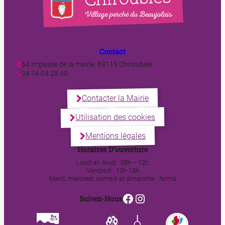
Contact
64 Impasse de la mairie, 69115 Chiroubles
04 74 04 28 40
Contacter la Mairie
Utilisation des cookies
Mentions légales
Horaires D’ouverture
Lundi et Jeudi : 08h – 12h
Vendredi : 13h-18h
Mardi, mercredi, samedi et dimanche : fermé
Facebook
Instagram
Suivez-Nous