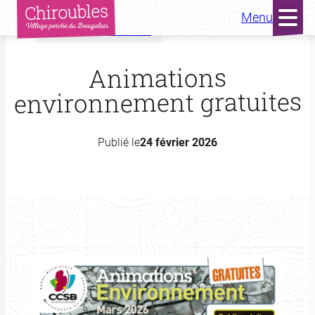
Menu
Accueil
Actualités
Aller
au
Animations
contenu
environnement gratuites
Publié le
24 février 2026