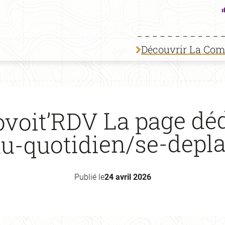
Découvrir La Co
oit’RDV La page dédi
au-quotidien/se-depl
Publié le
24 avril 2026