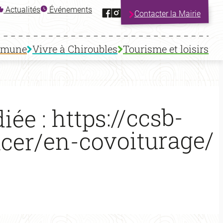
Facebook
Instagram
Actualités
Événements
Contacter la Mairie
mmune
Vivre à Chiroubles
Tourisme et loisirs
ée : https://ccsb-
acer/en-covoiturage/