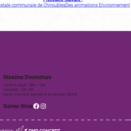
ostale communale de Chiroubles
Des animations Environnement
Horaires D’ouverture
Lundi et Jeudi : 08h – 12h
Vendredi : 13h-18h
Mardi, mercredi, samedi et dimanche : fermé
Facebook
Instagram
Suivez-Nous
0123 PMP CONCEPT
réation