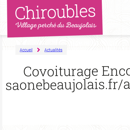
Aller
au
contenu
Accueil
Actualités
Covoiturage Encov
saonebeaujolais.fr/