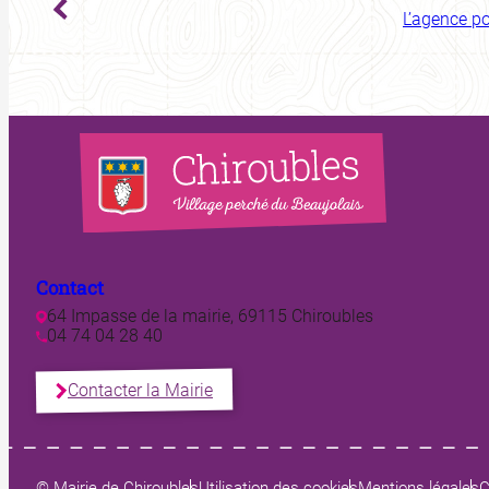
L’agence p
Contact
64 Impasse de la mairie, 69115 Chiroubles
04 74 04 28 40
Contacter la Mairie
© Mairie de Chiroubles
Utilisation des cookies
Mentions légales
C