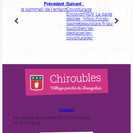
Précédent :
Suivant :
le sommeil de l’enfant
Covoiturage
Encovoit’RDV La page
dédiée : https://ccsb-
saonebeaujolais.fr/au-
quotidien/se-
deplacer/en-
covoiturage/
Contact
64 Impasse de la mairie, 69115 Chiroubles
04 74 04 28 40