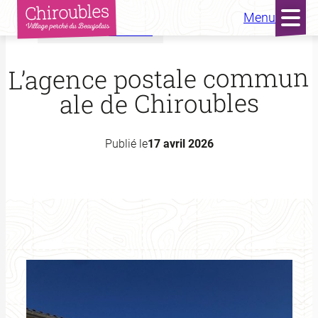
Menu
Accueil
Actualités
Aller
au
L’agence postale commun
contenu
ale de Chiroubles
Publié le
17 avril 2026