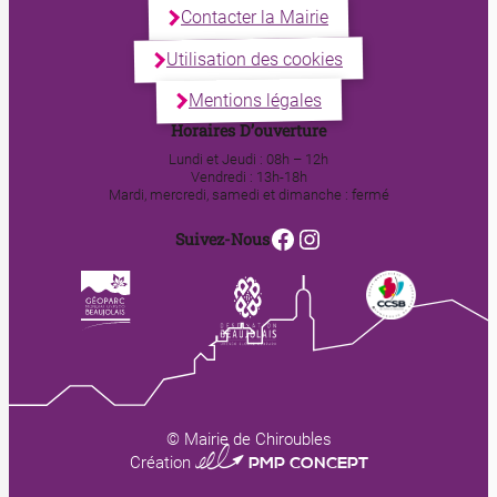
Contacter la Mairie
Utilisation des cookies
Mentions légales
Horaires D’ouverture
Lundi et Jeudi : 08h – 12h
Vendredi : 13h-18h
Mardi, mercredi, samedi et dimanche : fermé
Facebook
Instagram
Suivez-Nous
© Mairie de Chiroubles
0123 PMP CONCEPT
Création