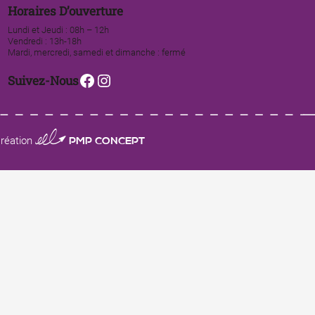
Horaires D’ouverture
Lundi et Jeudi : 08h – 12h
Vendredi : 13h-18h
Mardi, mercredi, samedi et dimanche : fermé
Facebook
Instagram
Suivez-Nous
0123 PMP CONCEPT
réation