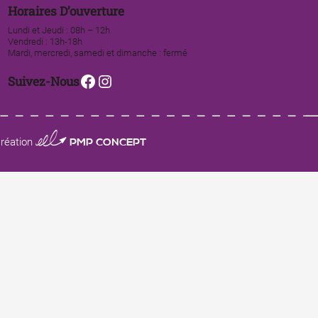
Horaires D’ouverture
Lundi et Jeudi : 08h – 12h
Vendredi : 13h-18h
Mardi, mercredi, samedi et dimanche : fermé
Facebook
Instagram
Suivez-Nous
0123 PMP CONCEPT
réation