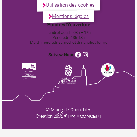
Utilisation des cookies
Mentions légales
Horaires D’ouverture
Lundi et Jeudi : 08h – 12h
Vendredi : 13h-18h
Mardi, mercredi, samedi et dimanche : fermé
Facebook
Instagram
Suivez-Nous
© Mairie de Chiroubles
0123 PMP CONCEPT
Création