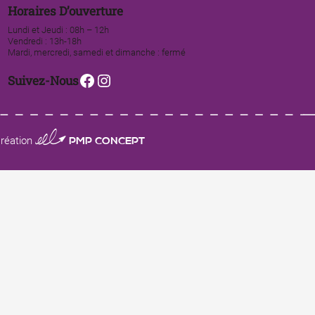
Horaires D’ouverture
Lundi et Jeudi : 08h – 12h
Vendredi : 13h-18h
Mardi, mercredi, samedi et dimanche : fermé
Facebook
Instagram
Suivez-Nous
0123 PMP CONCEPT
réation