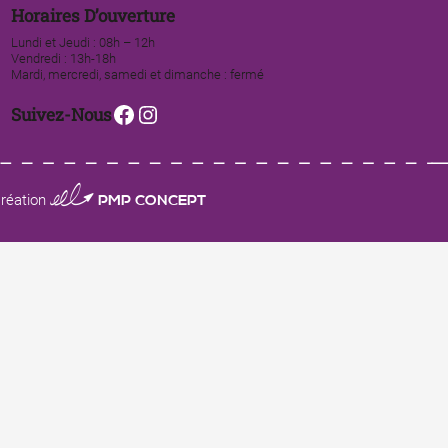
Horaires D’ouverture
Lundi et Jeudi : 08h – 12h
Vendredi : 13h-18h
Mardi, mercredi, samedi et dimanche : fermé
Facebook
Instagram
Suivez-Nous
0123 PMP CONCEPT
réation