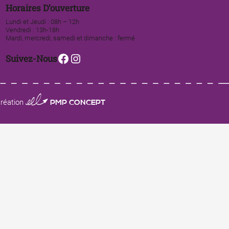
Horaires D’ouverture
Lundi et Jeudi : 08h – 12h
Vendredi : 13h-18h
Mardi, mercredi, samedi et dimanche : fermé
Facebook
Instagram
Suivez-Nous
0123 PMP CONCEPT
réation