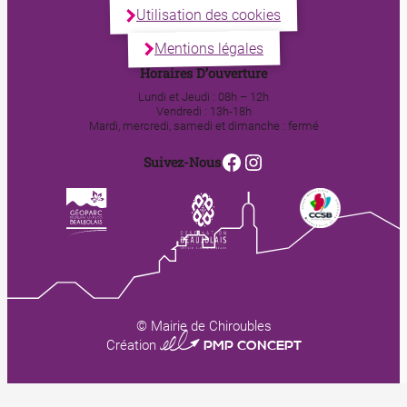
Utilisation des cookies
Mentions légales
Horaires D’ouverture
Lundi et Jeudi : 08h – 12h
Vendredi : 13h-18h
Mardi, mercredi, samedi et dimanche : fermé
Facebook
Instagram
Suivez-Nous
© Mairie de Chiroubles
0123 PMP CONCEPT
Création