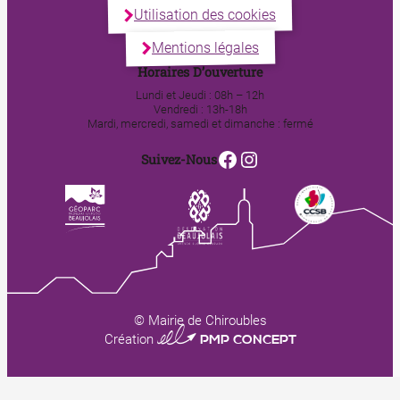
Utilisation des cookies
Mentions légales
Horaires D’ouverture
Lundi et Jeudi : 08h – 12h
Vendredi : 13h-18h
Mardi, mercredi, samedi et dimanche : fermé
Facebook
Instagram
Suivez-Nous
© Mairie de Chiroubles
0123 PMP CONCEPT
Création