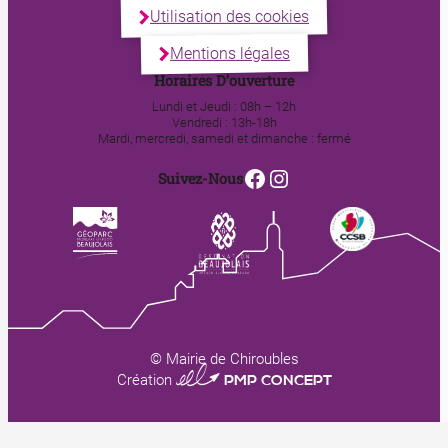
Utilisation des cookies
Mentions légales
Horaires D’ouverture
Lundi et Jeudi : 08h – 12h
Vendredi : 13h-18h
Mardi, mercredi, samedi et dimanche : fermé
Facebook
Instagram
Suivez-Nous
© Mairie de Chiroubles
0123 PMP CONCEPT
Création