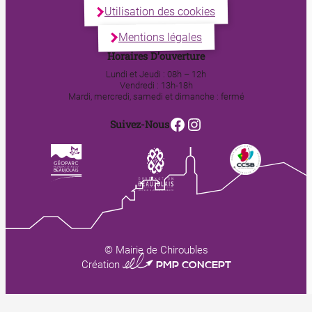
Utilisation des cookies
Mentions légales
Horaires D’ouverture
Lundi et Jeudi : 08h – 12h
Vendredi : 13h-18h
Mardi, mercredi, samedi et dimanche : fermé
Facebook
Instagram
Suivez-Nous
© Mairie de Chiroubles
0123 PMP CONCEPT
Création