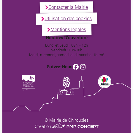
Contacter la Mairie
Utilisation des cookies
Mentions légales
Horaires D’ouverture
Lundi et Jeudi : 08h – 12h
Vendredi : 13h-18h
Mardi, mercredi, samedi et dimanche : fermé
Facebook
Instagram
Suivez-Nous
© Mairie de Chiroubles
0123 PMP CONCEPT
Création