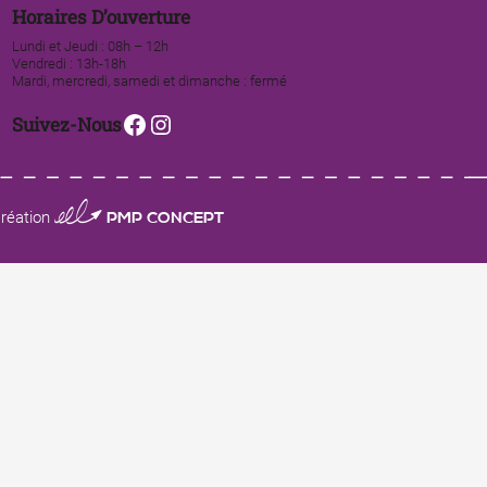
Horaires D’ouverture
Lundi et Jeudi : 08h – 12h
Vendredi : 13h-18h
Mardi, mercredi, samedi et dimanche : fermé
Facebook
Instagram
Suivez-Nous
0123 PMP CONCEPT
réation