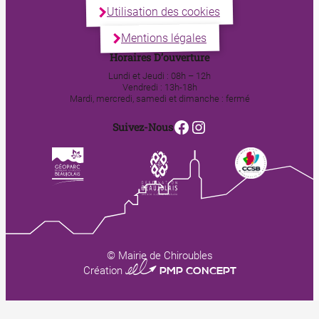
Utilisation des cookies
Mentions légales
Horaires D’ouverture
Lundi et Jeudi : 08h – 12h
Vendredi : 13h-18h
Mardi, mercredi, samedi et dimanche : fermé
Facebook
Instagram
Suivez-Nous
© Mairie de Chiroubles
0123 PMP CONCEPT
Création