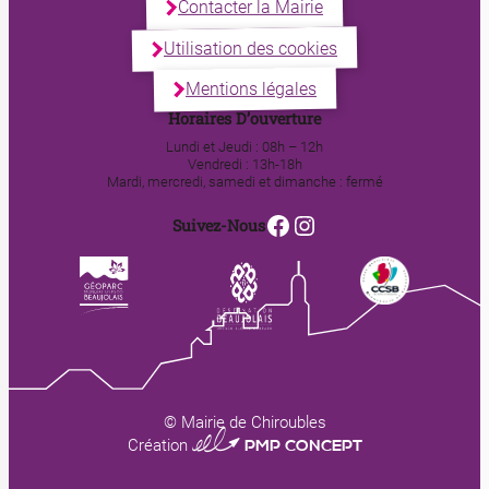
Contacter la Mairie
Utilisation des cookies
Mentions légales
Horaires D’ouverture
Lundi et Jeudi : 08h – 12h
Vendredi : 13h-18h
Mardi, mercredi, samedi et dimanche : fermé
Facebook
Instagram
Suivez-Nous
© Mairie de Chiroubles
0123 PMP CONCEPT
Création