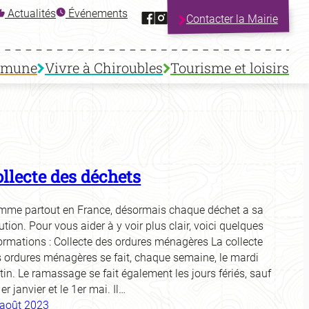
Facebook
Instagram
Actualités
Événements
Contacter la Mairie
mmune
Vivre à Chiroubles
Tourisme et loisirs
ollecte des déchets
mme partout en France, désormais chaque déchet a sa
ution. Pour vous aider à y voir plus clair, voici quelques
ormations : Collecte des ordures ménagères La collecte
 ordures ménagères se fait, chaque semaine, le mardi
in. Le ramassage se fait également les jours fériés, sauf
1er janvier et le 1er mai. Il…
 août 2023