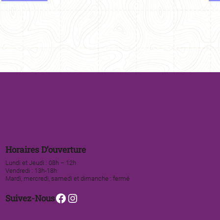
Horaires D’ouverture
Lundi et Jeudi : 08h – 12h
Vendredi : 13h-18h
Mardi, mercredi, samedi et dimanche : fermé
Facebook
Instagram
Suivez-Nous