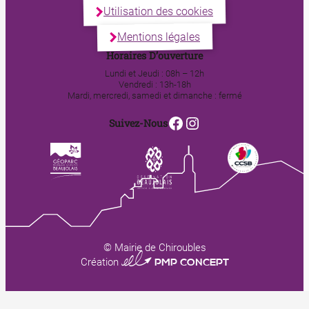
Utilisation des cookies
Mentions légales
Horaires D’ouverture
Lundi et Jeudi : 08h – 12h
Vendredi : 13h-18h
Mardi, mercredi, samedi et dimanche : fermé
Facebook
Instagram
Suivez-Nous
© Mairie de Chiroubles
0123 PMP CONCEPT
Création