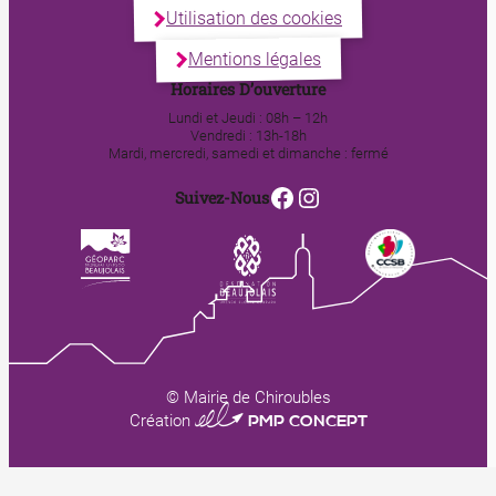
Utilisation des cookies
Mentions légales
Horaires D’ouverture
Lundi et Jeudi : 08h – 12h
Vendredi : 13h-18h
Mardi, mercredi, samedi et dimanche : fermé
Facebook
Instagram
Suivez-Nous
© Mairie de Chiroubles
0123 PMP CONCEPT
Création