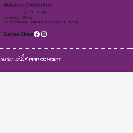
Horaires D’ouverture
Lundi et Jeudi : 08h – 12h
Vendredi : 13h-18h
Mardi, mercredi, samedi et dimanche : fermé
Facebook
Instagram
Suivez-Nous
0123 PMP CONCEPT
réation