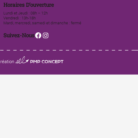
Horaires D’ouverture
Lundi et Jeudi : 08h – 12h
Vendredi : 13h-18h
Mardi, mercredi, samedi et dimanche : fermé
Facebook
Instagram
Suivez-Nous
0123 PMP CONCEPT
réation