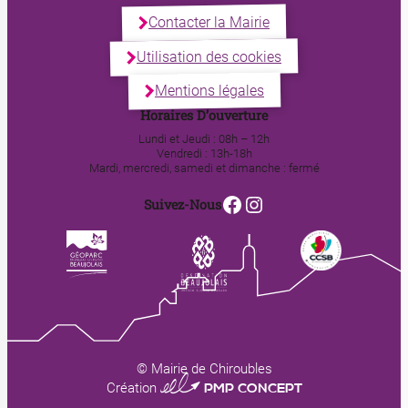
Contacter la Mairie
Utilisation des cookies
Mentions légales
Horaires D’ouverture
Lundi et Jeudi : 08h – 12h
Vendredi : 13h-18h
Mardi, mercredi, samedi et dimanche : fermé
Facebook
Instagram
Suivez-Nous
© Mairie de Chiroubles
0123 PMP CONCEPT
Création