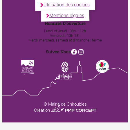
Utilisation des cookies
Mentions légales
Horaires D’ouverture
Lundi et Jeudi : 08h – 12h
Vendredi : 13h-18h
Mardi, mercredi, samedi et dimanche : fermé
Facebook
Instagram
Suivez-Nous
© Mairie de Chiroubles
0123 PMP CONCEPT
Création