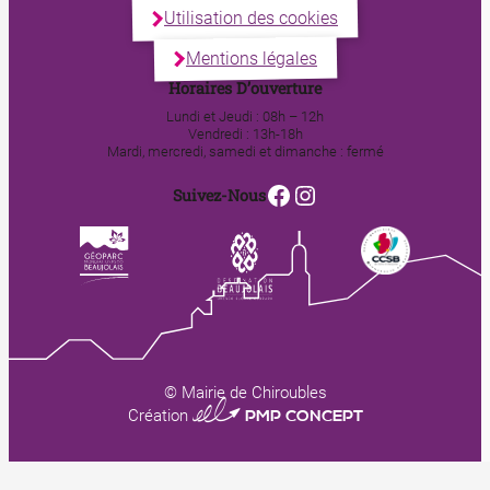
Utilisation des cookies
Mentions légales
Horaires D’ouverture
Lundi et Jeudi : 08h – 12h
Vendredi : 13h-18h
Mardi, mercredi, samedi et dimanche : fermé
Facebook
Instagram
Suivez-Nous
© Mairie de Chiroubles
0123 PMP CONCEPT
Création