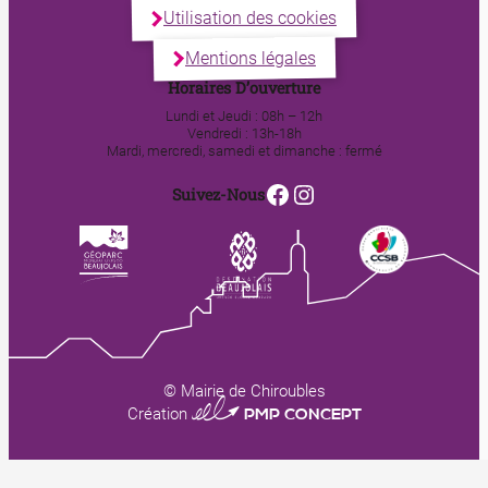
Utilisation des cookies
Mentions légales
Horaires D’ouverture
Lundi et Jeudi : 08h – 12h
Vendredi : 13h-18h
Mardi, mercredi, samedi et dimanche : fermé
Facebook
Instagram
Suivez-Nous
© Mairie de Chiroubles
0123 PMP CONCEPT
Création