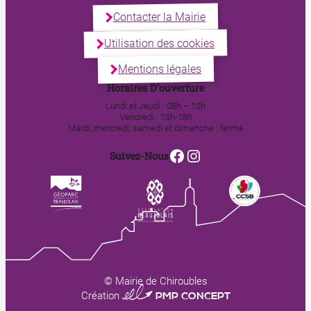
Contacter la Mairie
Utilisation des cookies
Mentions légales
Horaires D’ouverture
Lundi et Jeudi : 08h – 12h
Vendredi : 13h-18h
Mardi, mercredi, samedi et dimanche : fermé
Facebook
Instagram
Suivez-Nous
© Mairie de Chiroubles
0123 PMP CONCEPT
Création