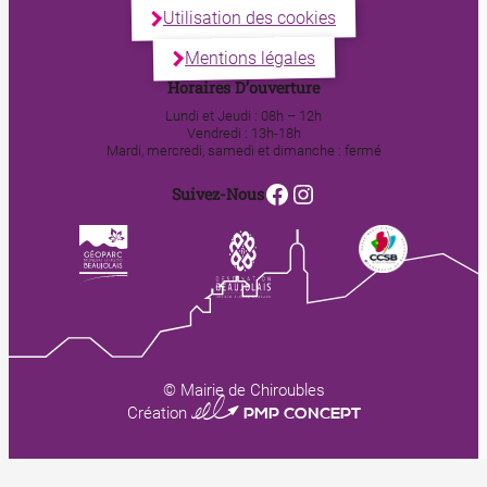
Utilisation des cookies
Mentions légales
Horaires D’ouverture
Lundi et Jeudi : 08h – 12h
Vendredi : 13h-18h
Mardi, mercredi, samedi et dimanche : fermé
Facebook
Instagram
Suivez-Nous
© Mairie de Chiroubles
0123 PMP CONCEPT
Création