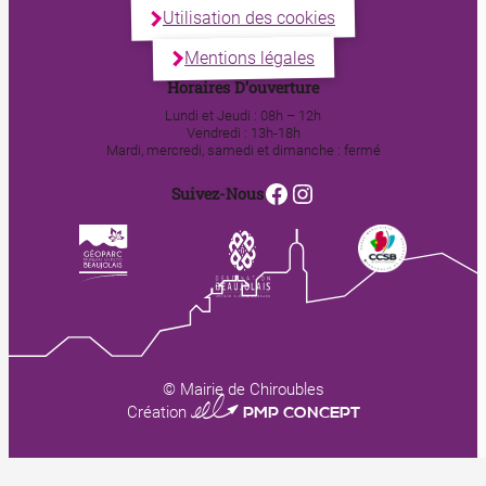
Utilisation des cookies
Mentions légales
Horaires D’ouverture
Lundi et Jeudi : 08h – 12h
Vendredi : 13h-18h
Mardi, mercredi, samedi et dimanche : fermé
Facebook
Instagram
Suivez-Nous
© Mairie de Chiroubles
0123 PMP CONCEPT
Création