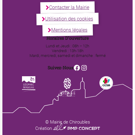
Contacter la Mairie
Utilisation des cookies
Mentions légales
Horaires D’ouverture
Lundi et Jeudi : 08h – 12h
Vendredi : 13h-18h
Mardi, mercredi, samedi et dimanche : fermé
Facebook
Instagram
Suivez-Nous
© Mairie de Chiroubles
0123 PMP CONCEPT
Création