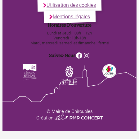
Utilisation des cookies
Mentions légales
Horaires D’ouverture
Lundi et Jeudi : 08h – 12h
Vendredi : 13h-18h
Mardi, mercredi, samedi et dimanche : fermé
Facebook
Instagram
Suivez-Nous
© Mairie de Chiroubles
0123 PMP CONCEPT
Création