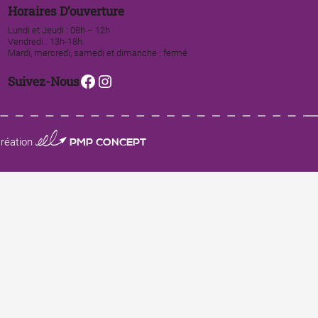
Horaires D’ouverture
Lundi et Jeudi : 08h – 12h
Vendredi : 13h-18h
Mardi, mercredi, samedi et dimanche : fermé
Facebook
Instagram
Suivez-Nous
0123 PMP CONCEPT
réation