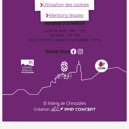
Utilisation des cookies
Mentions légales
Horaires D’ouverture
Lundi et Jeudi : 08h – 12h
Vendredi : 13h-18h
Mardi, mercredi, samedi et dimanche : fermé
Facebook
Instagram
Suivez-Nous
© Mairie de Chiroubles
0123 PMP CONCEPT
Création