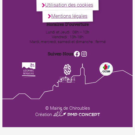
Utilisation des cookies
Mentions légales
Horaires D’ouverture
Lundi et Jeudi : 08h – 12h
Vendredi : 13h-18h
Mardi, mercredi, samedi et dimanche : fermé
Facebook
Instagram
Suivez-Nous
© Mairie de Chiroubles
0123 PMP CONCEPT
Création