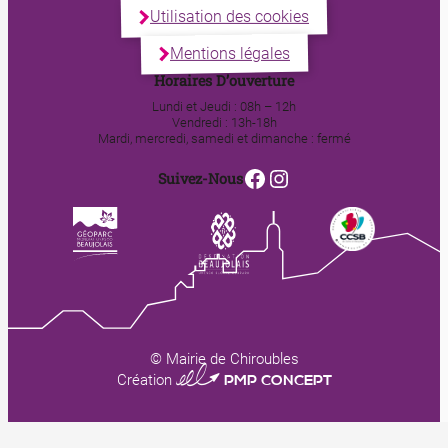
Utilisation des cookies
Mentions légales
Horaires D’ouverture
Lundi et Jeudi : 08h – 12h
Vendredi : 13h-18h
Mardi, mercredi, samedi et dimanche : fermé
Facebook
Instagram
Suivez-Nous
© Mairie de Chiroubles
0123 PMP CONCEPT
Création